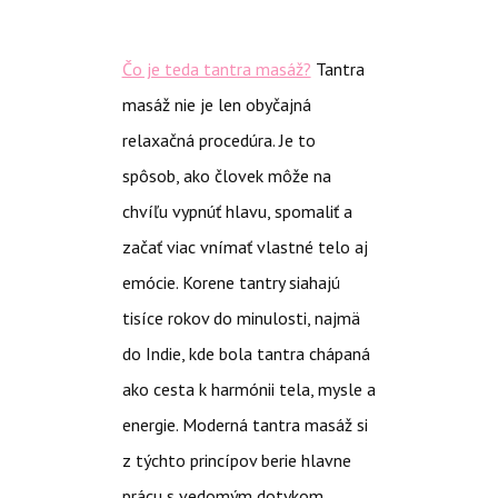
Čo je teda tantra masáž?
Tantra
masáž nie je len obyčajná
relaxačná procedúra. Je to
spôsob, ako človek môže na
chvíľu vypnúť hlavu, spomaliť a
začať viac vnímať vlastné telo aj
emócie.
Korene tantry siahajú
tisíce rokov do minulosti, najmä
do Indie, kde bola tantra chápaná
ako cesta k harmónii tela, mysle a
energie. Moderná tantra masáž si
z týchto princípov berie hlavne
prácu s vedomým dotykom,