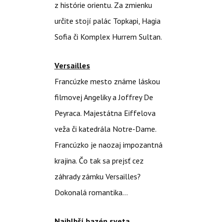
z histórie orientu. Za zmienku
určite stojí palác Topkapi, Hagia
Sofia či Komplex Hurrem Sultan.
Versailles
Francúzke mesto známe láskou
filmovej Angeliky a Joffrey De
Peyraca. Majestátna Eiffelova
veža či katedrála Notre-Dame.
Francúzko je naozaj impozantná
krajina. Čo tak sa prejsť cez
záhrady zámku Versailles?
Dokonalá romantika…
Najhlbší bazén sveta