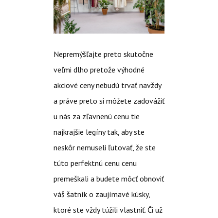
Nepremýšľajte preto skutočne
veľmi dlho pretože výhodné
akciové ceny nebudú trvať navždy
a práve preto si môžete zadovážiť
u nás za zľavnenú cenu tie
najkrajšie legíny tak, aby ste
neskôr nemuseli ľutovať, že ste
túto perfektnú cenu cenu
premeškali a budete môcť obnoviť
váš šatník o zaujímavé kúsky,
ktoré ste vždy túžili vlastniť.
Či už