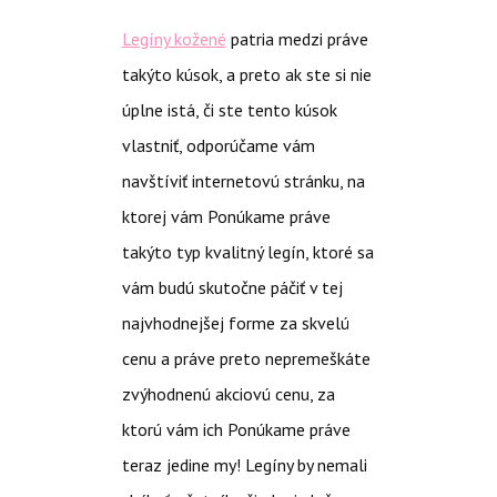
Legíny kožené
patria medzi práve
takýto kúsok, a preto ak ste si nie
úplne istá, či ste tento kúsok
vlastniť, odporúčame vám
navštíviť internetovú stránku, na
ktorej vám Ponúkame práve
takýto typ kvalitný legín, ktoré sa
vám budú skutočne páčiť v tej
najvhodnejšej forme za skvelú
cenu a práve preto nepremeškáte
zvýhodnenú akciovú cenu, za
ktorú vám ich Ponúkame práve
teraz jedine my! Legíny by nemali