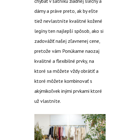
chýbať v šatníku žiadnej slečny a
dámy a práve preto, ak by ešte
tiež nevlastníte kvalitné kožené
legíny ten najlepší spôsob, ako si
zadovážiť našej zľavnenej cene,
pretože vám Ponúkame naozaj
kvalitné a flexibilné prvky, na
ktoré sa môžete vždy obrátiť a
ktoré môžete kombinovať s
akýmikoľvek inými prvkami ktoré
už vlastníte.