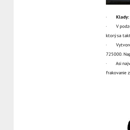
·
Klady:
· V podzem
ktorý sa tak
· Vytvoreni
725000. Nap
· Asi najvä
frakovanie z