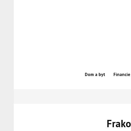
Skip
to
content
Dom a byt
Financie
Frako