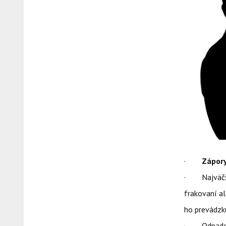
·
Zápory
· Najväčším
frakovaní a
ho prevádzku
· Odpadová 