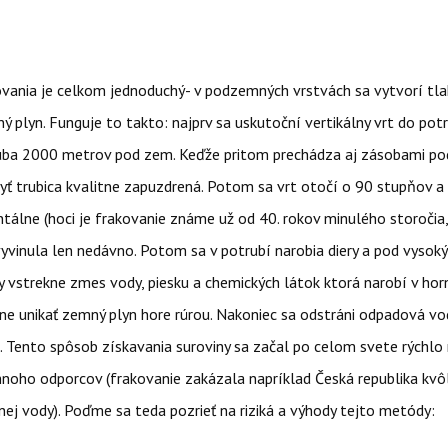
ovania je celkom jednoduchý- v podzemných vrstvách sa vytvorí tla
ý plyn. Funguje to takto: najprv sa uskutoční vertikálny vrt do potr
uba 2000 metrov pod zem. Keďže pritom prechádza aj zásobami p
yť trubica kvalitne zapuzdrená. Potom sa vrt otočí o 90 stupňov a
ntálne (hoci je frakovanie známe už od 40. rokov minulého storočia
yvinula len nedávno. Potom sa v potrubí narobia diery a pod vyso
y vstrekne zmes vody, piesku a chemických látok ktorá narobí v horn
čne unikať zemný plyn hore rúrou. Nakoniec sa odstráni odpadová v
. Tento spôsob získavania suroviny sa začal po celom svete rýchlo 
 mnoho odporcov (frakovanie zakázala napríklad Česká republika kv
nej vody). Poďme sa teda pozrieť na riziká a výhody tejto metódy: