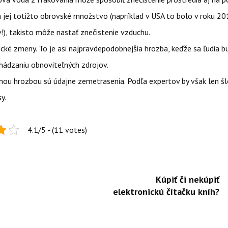
a jej totižto obrovské množstvo (napríklad v USA to bolo v roku 2
ov!), takisto môže nastať znečistenie vzduchu.
é zmeny. To je asi najpravdepodobnejšia hrozba, keďže sa ľudia 
hádzaniu obnoviteľných zdrojov.
 hrozbou sú údajne zemetrasenia. Podľa expertov by však len šl
sy.
4.1/5 - (11 votes)
Kúpiť či nekúpiť
elektronickú čítačku kníh?