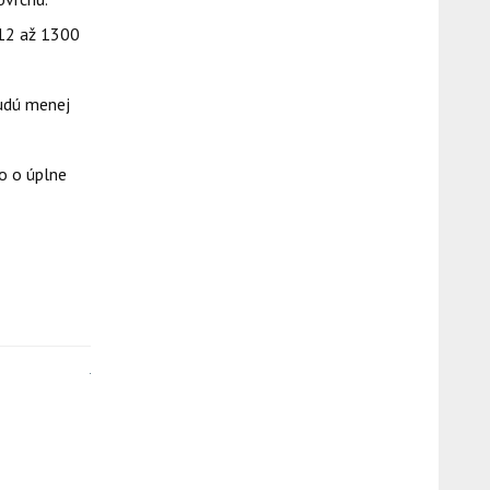
012 až 1300
budú menej
o o úplne