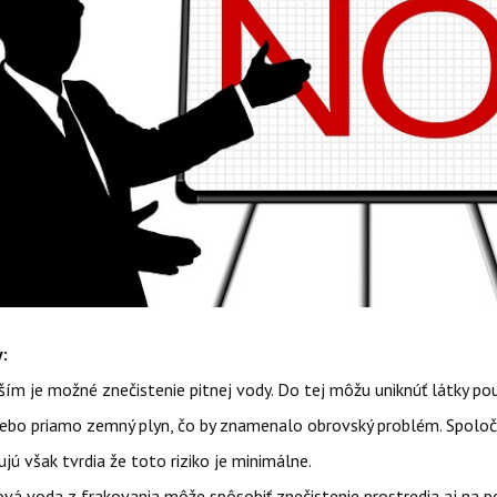
:
 je možné znečistenie pitnej vody. Do tej môžu uniknúť látky pou
lebo priamo zemný plyn, čo by znamenalo obrovský problém. Spoloč
jú však tvrdia že toto riziko je minimálne.
voda z frakovania môže spôsobiť znečistenie prostredia aj na p