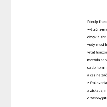
Princíp frak
vytlačí zemn
obvykle zhr
vody, musí b
vŕtať horizo
metóda sa v
sa do hornin
a cez ne za
z frakovania
a získal aj
o zásoby pit