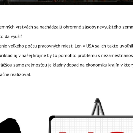
ných vrstvách sa nachádzajú ohromné zásoby nevyužitého zemn
to dá využiť
e veľkého počtu pracovných miest. Len v USA sa ich takto uvoľni
ríklad aj v našej krajine by to pomohlo problému s nezamestnanos
čšou samozrejmosťou je kladný dopad na ekonomiku krajín v ktor
ačne realizovať.