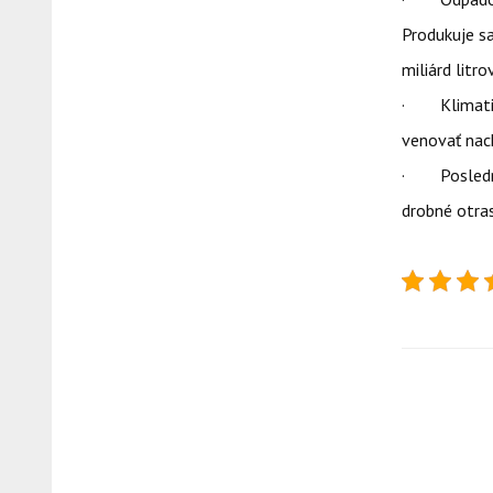
Produkuje s
miliárd litr
· Klimatick
venovať nac
· Poslednou
drobné otra