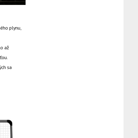
ého plynu,
lo až
ťou.
ých sa