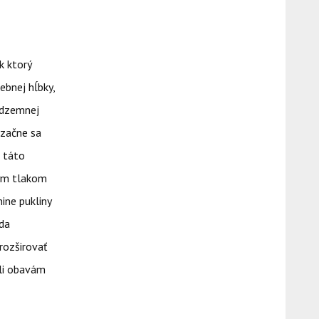
k ktorý
ebnej hĺbky,
odzemnej
 začne sa
, táto
kým tlakom
ine pukliny
oda
rozširovať
ôli obavám