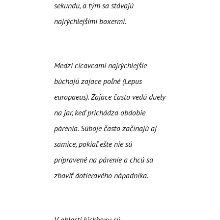
sekundu, a tým sa stávajú
najrýchlejšími boxermi.
Medzi cicavcami najrýchlejšie
búchajú zajace poľné (Lepus
europaeus)
. Zajace často vedú duely
na jar, keď prichádza obdobie
párenia. Súboje často začínajú aj
samice, pokiaľ ešte nie sú
pripravené na párenie a chcú sa
zbaviť dotieravého nápadníka.
V oblasti kickboxu sú