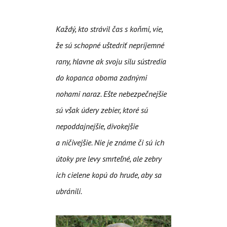
Každý, kto strávil čas s koňmi, vie,
že sú schopné uštedriť nepríjemné
rany, hlavne ak svoju silu sústredia
do kopanca oboma zadnými
nohami naraz. Ešte nebezpečnejšie
sú však údery zebier, ktoré sú
nepoddajnejšie, divokejšie
a ničivejšie. Nie je známe či sú ich
útoky pre levy smrteľné, ale zebry
ich cielene kopú do hrude, aby sa
ubránili.