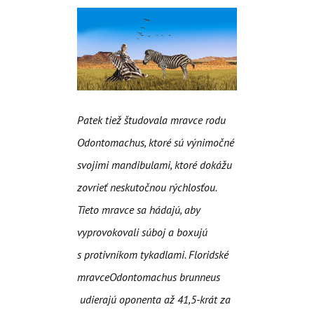
Patek tiež študovala mravce rodu
Odontomachus
, ktoré sú výnimočné
svojimi mandibulami, ktoré dokážu
zovrieť neskutočnou rýchlosťou.
Tieto mravce sa hádajú, aby
vyprovokovali súboj a boxujú
s protivníkom tykadlami. Floridské
mravce
Odontomachus brunneus
udierajú oponenta až 41,5-krát za