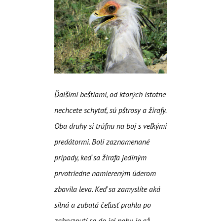
Ďalšími beštiami, od ktorých istotne
nechcete schytať, sú pštrosy a žirafy.
Oba druhy si trúfnu na boj s veľkými
predátormi. Boli zaznamenané
prípady, keď sa žirafa jediným
prvotriedne namiereným úderom
zbavila leva. Keď sa zamyslíte aká
silná a zubatá čeľusť prahla po
zahryznutí sa do jej nohy, je až