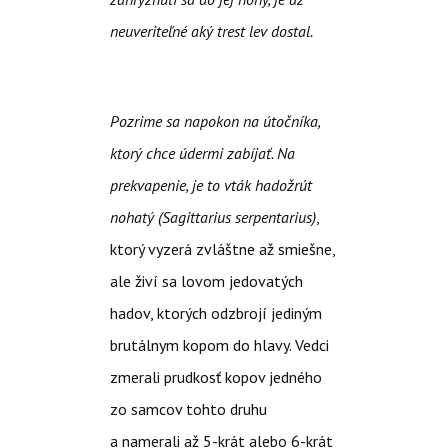
neuveriteľné aký trest lev dostal.
Pozrime sa napokon na útočníka,
ktorý chce údermi zabíjať. Na
prekvapenie, je to vták hadožrút
nohatý (
Sagittarius serpentarius)
,
ktorý vyzerá zvláštne až smiešne,
ale živí sa lovom jedovatých
hadov, ktorých odzbrojí jediným
brutálnym kopom do hlavy. Vedci
zmerali prudkosť kopov jedného
zo samcov tohto druhu
a namerali až 5-krát alebo 6-krát