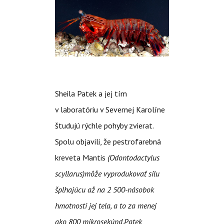
Sheila Patek a jej tím
v laboratóriu v Severnej Karolíne
študujú rýchle pohyby zvierat.
Spolu objavili, že pestrofarebná
kreveta Mantis
(
Odontodactylus
scyllarus)
môže vyprodukovať silu
šplhajúcu až na 2 500-násobok
hmotnosti jej tela, a to za menej
ako 800 mikrosekúnd.
Patek