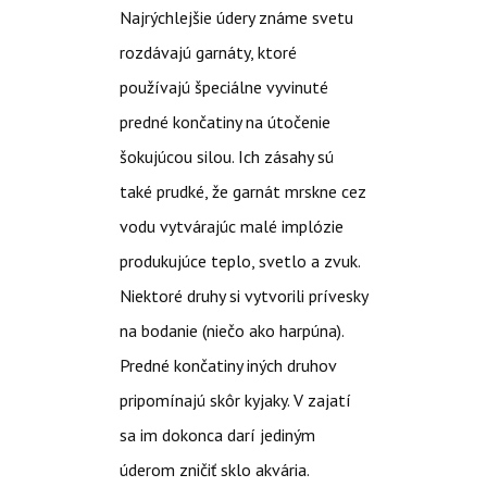
Najrýchlejšie údery známe svetu
rozdávajú garnáty, ktoré
používajú špeciálne vyvinuté
predné končatiny na útočenie
šokujúcou silou. Ich zásahy sú
také prudké, že garnát mrskne cez
vodu vytvárajúc malé implózie
produkujúce teplo, svetlo a zvuk.
Niektoré druhy si vytvorili prívesky
na bodanie (niečo ako harpúna).
Predné končatiny iných druhov
pripomínajú skôr kyjaky. V zajatí
sa im dokonca darí jediným
úderom zničiť sklo akvária.