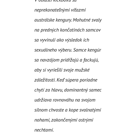
neprekonateľnými víťazmi
austrálske kengury. Mohutné svaly
na predných končatinách samcov
sa vyvinuli ako výsledok ich
sexuálneho výberu. Samce kengúr
sa navzájom pridŕžajú a fackujú,
aby si vyriešili svoje mužské
záležitosti. Keď súpera poriadne
chytí za hlavu, dominantný samec
udržiava rovnováhu na svojom
silnom chvoste a kope svalnatými
nohami, zakončenými ostrými
nechtami.