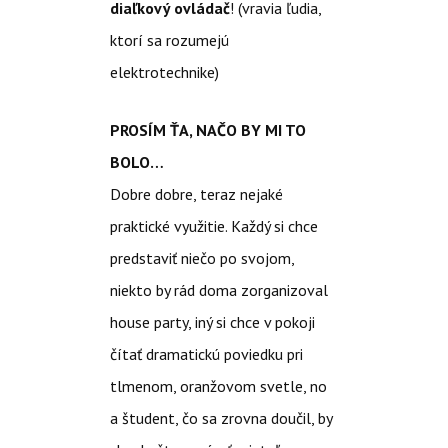
diaľkový ovládač
! (vravia ľudia,
ktorí sa rozumejú
elektrotechnike)
PROSÍM ŤA, NAČO BY MI TO
BOLO…
Dobre dobre, teraz nejaké
praktické využitie. Každý si chce
predstaviť niečo po svojom,
niekto by rád doma zorganizoval
house party, iný si chce v pokoji
čítať dramatickú poviedku pri
tlmenom, oranžovom svetle, no
a študent, čo sa zrovna doučil, by