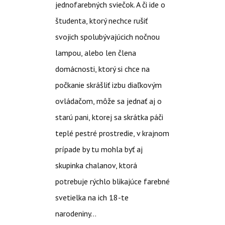
jednofarebných sviečok. A či ide o
študenta, ktorý nechce rušiť
svojich spolubývajúcich nočnou
lampou, alebo len člena
domácnosti, ktorý si chce na
počkanie skrášliť izbu diaľkovým
ovládačom, môže sa jednať aj o
starú pani, ktorej sa skrátka páči
teplé pestré prostredie, v krajnom
prípade by tu mohla byť aj
skupinka chalanov, ktorá
potrebuje rýchlo blikajúce farebné
svetielka na ich 18-te
narodeniny…