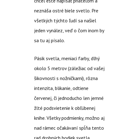
chcel ešte napísať priateľom a
neznáša ostré biele svetlo. Pre
všetkých týchto ľudí sa našiel
jeden vynález, veď o čom inom by
sa tu aj písalo.
Pásik svetla, meniaci farby, dlhý
okolo 5 metrov (záležiac od vašej
šikovnosti s nožničkami), rôzna
intenzita, blikanie, odtiene
červenej, či jednoducho len jemné
žlté podsvietenie k obľúbenej
knihe. Všetky podmienky, možno aj
nad rámec očakávaní spĺňa tento
rad drobných bodiek svetla…