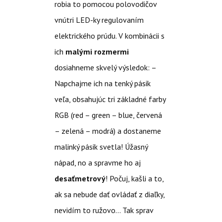
robia to pomocou polovodičov
vnútri LED-ky regulovaním
elektrického prúdu. V kombinácii s
ich
malými rozmermi
dosiahneme skvelý výsledok: –
Napchajme ich na tenký pásik
veľa, obsahujúc tri základné farby
RGB (red – green – blue, červená
– zelená – modrá) a dostaneme
malinký pásik svetla! Úžasný
nápad, no a spravme ho aj
desaťmetrový
! Počuj, kašli a to,
ak sa nebude dať ovládať z diaľky,
nevidím to ružovo… Tak sprav