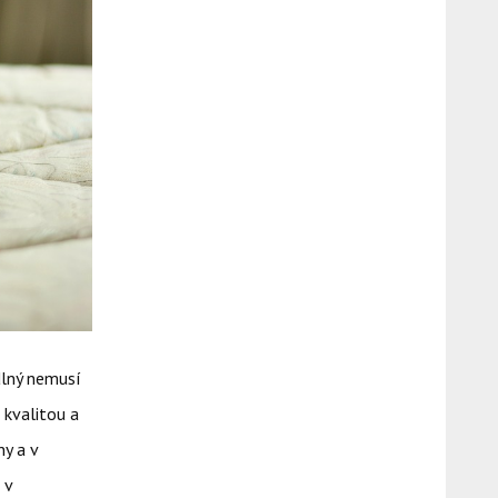
dlný nemusí
 kvalitou a
y a v
 v