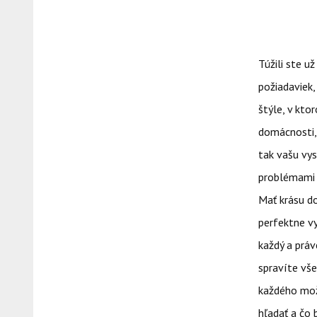
Túžili ste u
požiadaviek,
štýle, v kto
domácnosti,
tak vašu vys
problémami a
Mať krásu d
perfektne vy
každý a práv
spravíte vše
každého mož
hľadať a čo