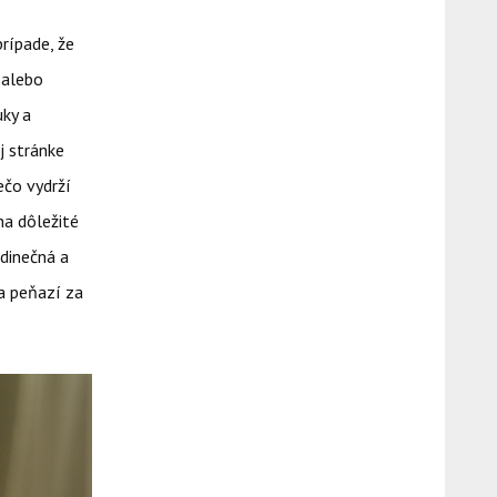
rípade, že
 alebo
uky a
j stránke
ečo vydrží
na dôležité
edinečná a
ľa peňazí za