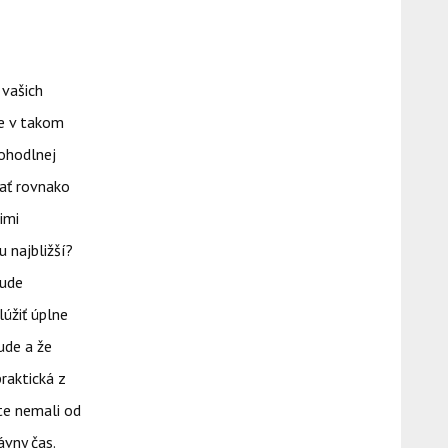
 vašich
ve v takom
pohodlnej
vať rovnako
imi
 najbližší?
bude
úžiť úplne
ude a že
raktická z
te nemali od
ávny čas.