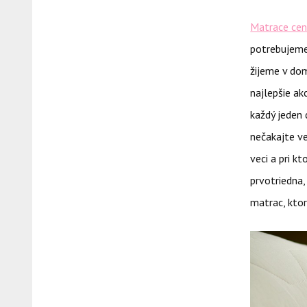
Matrace ce
potrebujeme 
žijeme v dom
najlepšie ak
každý jeden 
nečakajte ve
veci a pri k
prvotriedna,
matrac, ktor