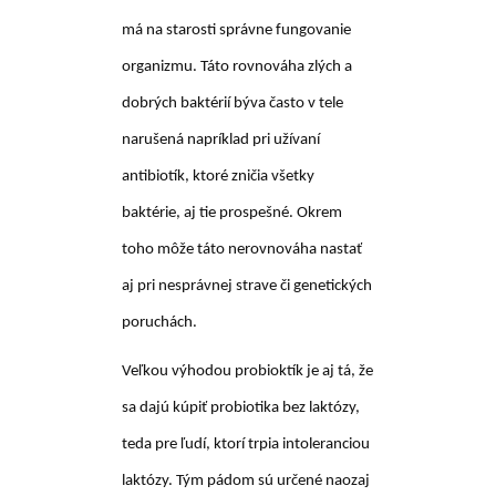
má na starosti správne fungovanie
organizmu. Táto rovnováha zlých a
dobrých baktérií býva často v tele
narušená napríklad pri užívaní
antibiotík, ktoré zničia všetky
baktérie, aj tie prospešné. Okrem
toho môže táto nerovnováha nastať
aj pri nesprávnej strave či genetických
poruchách.
Veľkou výhodou probioktík je aj tá, že
sa dajú kúpiť
probiotika bez laktózy
,
teda pre ľudí, ktorí trpia intoleranciou
laktózy. Tým pádom sú určené naozaj