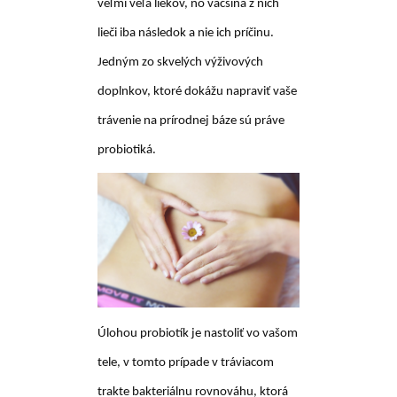
veľmi veľa liekov, no väčšina z nich
lieči iba následok a nie ich príčinu.
Jedným zo skvelých výživových
doplnkov, ktoré dokážu
napraviť vaše
trávenie na prírodnej báze sú práve
probiotiká.
Úlohou probiotík je nastoliť vo vašom
tele, v tomto prípade v tráviacom
trakte bakteriálnu rovnováhu, ktorá