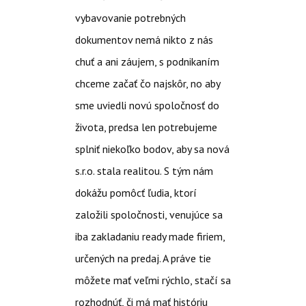
vybavovanie potrebných
dokumentov nemá nikto z nás
chuť a ani záujem, s podnikaním
chceme začať čo najskôr, no aby
sme uviedli novú spoločnosť do
života, predsa len potrebujeme
splniť niekoľko bodov, aby sa nová
s.r.o. stala realitou. S tým nám
dokážu pomôcť ľudia, ktorí
založili spoločnosti, venujúce sa
iba zakladaniu ready made firiem,
určených na predaj. A práve tie
môžete mať veľmi rýchlo, stačí sa
rozhodnúť, či má mať históriu