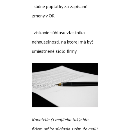
-súdne poplatky za zapísané
zmeny v OR
-získanie súhlasu vlastníka
nehnuteľnosti, na ktorej má byť
umiestnené sídlo firmy
Konatelia či majitelia takýchto
firiem určite súhlasia s tým, že majú