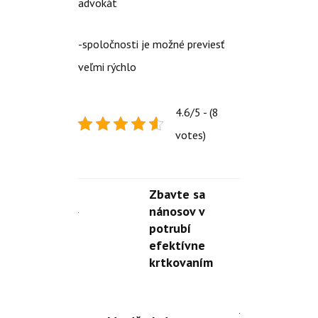
advokát
-spoločnosti je možné previesť
veľmi rýchlo
4.6/5 - (8
votes)
Zbavte sa
nánosov v
potrubí
efektívne
krtkovaním